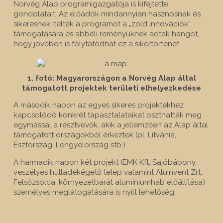
Norvég Alap programigazgatója is kifejtette
gondolatait. Az előadók mindannyian hasznosnak és
sikeresnek ítélték a programot a „zöld innovációk”
támogatására és abbéli reményüknek adtak hangot,
hogy jövőben is folytatódhat ez a sikertörténet.
1. fotó: Magyarországon a Norvég Alap által
támogatott projektek területi elhelyezkedése
A második napon az egyes sikeres projektekhez
kapcsolódó konkrét tapasztalataikat oszthatták meg
egymással a résztvevők, akik a jellemzően az Alap által
támogatott országokból érkeztek (pl. Litvánia,
Észtország, Lengyelország stb.)
A harmadik napon két projekt (ÉMK Kft, Sajóbábony,
veszélyes hulladékégető telep valamint Aluinvent Zrt,
Felsőzsolca, környezetbarát alumíniumhab előállítása)
személyes meglátogatására is nyílt lehetőség.