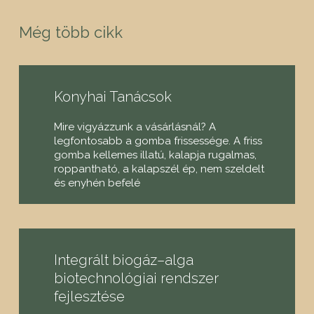
Még több cikk
Konyhai Tanácsok
Mire vigyázzunk a vásárlásnál? A
legfontosabb a gomba frissessége. A friss
gomba kellemes illatú, kalapja rugalmas,
roppantható, a kalapszél ép, nem szeldelt
és enyhén befelé
Integrált biogáz–alga
biotechnológiai rendszer
fejlesztése