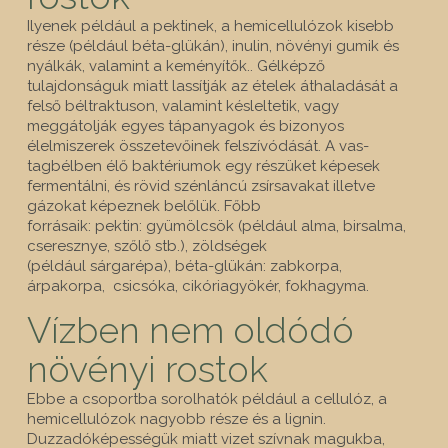
Ilyenek például a pektinek, a hemicellulózok kisebb
része (például béta-glükán), inulin, növényi gumik és
nyálkák, valamint a keményítők.. Gélképző
tulajdonságuk miatt lassítják az ételek áthaladását a
felső béltraktuson, vala­mint késleltetik, vagy
meggátolják egyes tápanyagok és bizonyos
élelmiszerek összetevőinek felszívódását. A vas­
tagbélben élő baktériumok egy részüket képesek
fermen­tálni, és rövid szénláncú zsírsavakat illetve
gázokat képez­nek belőlük. Főbb
forrásaik: pektin: gyümölcsök (például al­ma, birsalma,
cseresznye, szőlő stb.), zöldségek
(például sárgarépa), béta-glükán: zabkorpa,
árpakorpa, csicsó­ka, cikóriagyökér, fokhagyma.
Vízben nem oldódó
növényi rostok
Ebbe a csoportba sorolhatók például a cellulóz, a
hemicellu­lózok nagyobb része és a lignin.
Duzzadóképességük miatt vizet szívnak magukba,