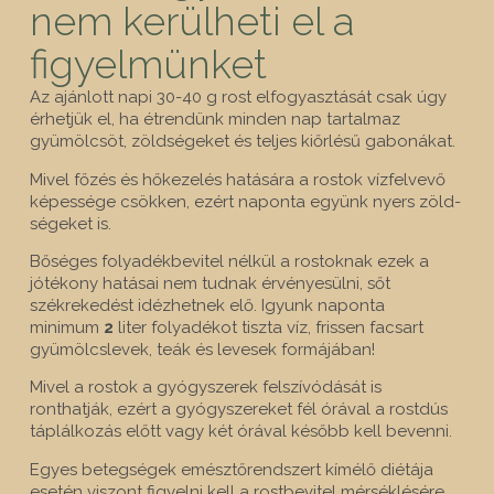
nem kerülheti el a
figyelmünket
Az ajánlott napi 30-40 g rost elfogyasztását csak úgy
ér­hetjük el, ha étrendünk minden nap tartalmaz
gyümöl­csöt, zöldségeket és teljes kiőrlésű gabonákat.
Mivel főzés és hőkezelés hatására a rostok vízfelvevő
képessége csökken, ezért naponta együnk nyers zöld­
ségeket is.
Bőséges folyadékbevitel nélkül a rostoknak ezek a
jóté­kony hatásai nem tudnak érvényesülni, sőt
székrekedést idézhetnek elő. Igyunk naponta
minimum
2
liter folyadé­kot tiszta víz, frissen facsart
gyümölcslevek, teák és leve­sek formájában!
Mivel a rostok a gyógyszerek felszívódását is
ronthatják, ezért a gyógyszereket fél órával a rostdús
táplálkozás előtt vagy két órával később kell bevenni.
Egyes betegségek emésztőrendszert kímélő diétája
esetén viszont figyelni kell a rostbevitel mérséklésére,