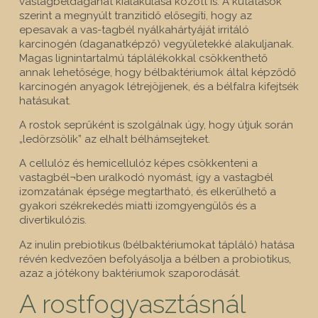
vastagbéldaganat kialakulása között is. A kutatások
szerint a megnyúlt tranzitidő elősegíti, hogy az
epesavak a vas-tagbél nyálkahártyáját irritáló
karcinogén (daganatképző) vegyületekké alakuljanak.
Magas lignintartalmú táplálékokkal csökkenthető
annak lehetősége, hogy bélbaktériumok által képződő
karcinogén anyagok létrejöjjenek, és a bélfalra kifejtsék
hatásukat.
A rostok seprűként is szolgálnak úgy, hogy útjuk során
„ledörzsölik” az elhalt bélhámsejteket.
A cellulóz és hemicellulóz képes csökkenteni a
vastagbél¬ben uralkodó nyomást, így a vastagbél
izomzatának épsége megtartható, és elkerülhető a
gyakori székrekedés miatti izomgyengülős és a
divertikulózis.
Az inulin prebiotikus (bélbaktériumokat tápláló) hatása
révén kedvezően befolyásolja a bélben a probiotikus,
azaz a jótékony baktériumok szaporodását.
A rostfogyasztásnál