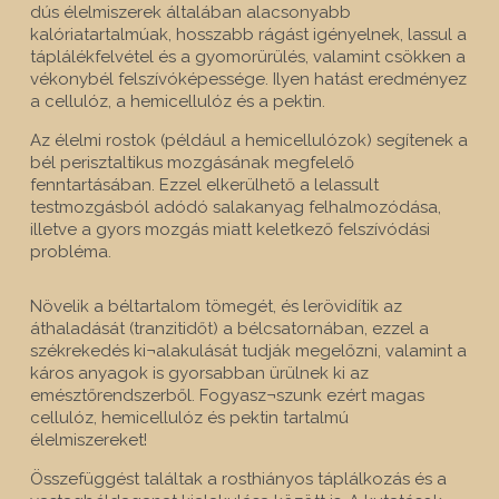
dús élelmiszerek általában alacsonyabb
kalóriatartalmúak, hosszabb rágást igényelnek, lassul a
táplálékfelvétel és a gyomorürülés, valamint csökken a
vékonybél felszívóképessége. Ilyen hatást eredményez
a cellulóz, a hemicellulóz és a pektin.
Az élelmi rostok (például a hemicellulózok) segítenek a
bél perisztaltikus mozgásának megfelelő
fenntartásában. Ezzel elkerülhető a lelassult
testmozgásból adódó salakanyag felhalmozódása,
illetve a gyors mozgás miatt keletkező felszívódási
probléma.
Növelik a béltartalom tömegét, és lerövidítik az
áthaladását (tranzitidőt) a bélcsatornában, ezzel a
székrekedés ki¬alakulását tudják megelőzni, valamint a
káros anyagok is gyorsabban ürülnek ki az
emésztőrendszerből. Fogyasz¬szunk ezért magas
cellulóz, hemicellulóz és pektin tartalmú
élelmiszereket!
Összefüggést találtak a rosthiányos táplálkozás és a