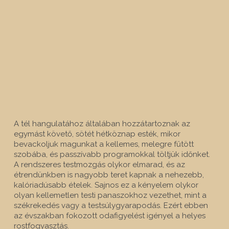
A tél hangulatához általában hozzátartoznak az
egymást követő, sötét hétköznap esték, mikor
bevackoljuk magunkat a kellemes, melegre fűtött
szobába, és passzívabb programokkal töltjük időnket.
A rendszeres testmozgás olykor elmarad, és az
étrendünkben is nagyobb teret kapnak a nehezebb,
kalóriadúsabb ételek. Sajnos ez a kényelem olykor
olyan kellemetlen testi panaszokhoz vezethet, mint a
székrekedés vagy a testsúlygyarapodás. Ezért ebben
az évszakban fokozott odafigyelést igényel a helyes
rostfogyasztás.