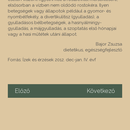
elsősorban a vízben nem oldódó rostokéra. Ilyen
betegségek vagy álla­potok például a gyomor- és
nyombélfekély, a divertikulitisz (gyulladás), a
gyulladásos bélbetegségek, a hasnyálmirigy-
gyulladás, a májgyulladás, a szoptatás első hónapjai
vagy a hasi műtétek utáni állapot.
Bajor Zsuzsa
dietetikus, egészségfejlesztő
Forrás: Ízek és érzések 2012. dec-jan. IV. évf
Előző
Következő