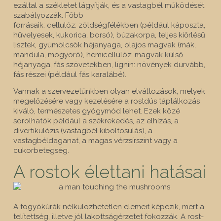
ezáltal a székletet lágyítják, és a vas­tagbél működését
szabályozzák. Főbb
forrásaik: cellulóz: zöldségfélékben (például káposzta,
hüvelyesek, kukorica, borsó), búzakorpa, teljes kiőrlésű
lisztek, gyümölcsök héjanyaga, olajos magvak (mák,
mandula, mogyoró), hemicellulóz: mag­vak külső
héjanyaga, fás szövetekben, lignin: növények dur­vább,
fás részei (például fás karalábé).
Vannak a szervezetünkben olyan elváltozások, melyek
megelőzésére vagy kezelésére a rostdús táplálkozás
kiváló, természetes gyógymód lehet. Ezek közé
sorolhatók példá­ul a székrekedés, az elhízás, a
divertikulózis (vastagbél kiboltosulás), a
vastagbéldaganat, a magas vérzsírszint vagy a
cukorbetegség.
A rostok élettani hatásai
A fogyókúrák nélkülözhetetlen elemeit képezik, mert a
telítettség, illetve jól lakottságérzetet fokozzák. A rost-